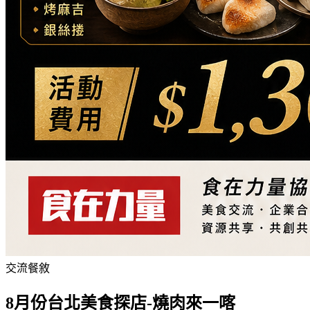
交流餐敘
8月份台北美食探店-燒肉來一喀