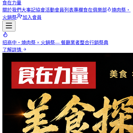
食在力量
關於我們
大事記
協會活動
會員列表
專欄
食在俱樂部
燒肉祭・
火鍋祭
加入會員
招商中
・燒肉祭 × 火鍋祭
— 餐廳業者整合行銷祭典
了解詳情